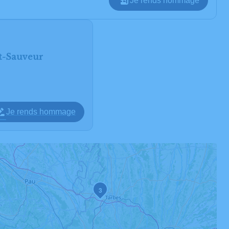
Je rends hommage
nt-Sauveur
Je rends hommage
3