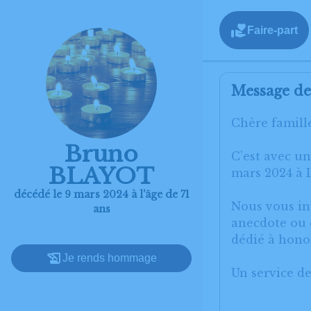
Faire-part
Message de 
Chère famille
Bruno
C’est avec u
BLAYOT
mars 2024 à 
décédé le 9 mars 2024 à l'âge de 71
Nous vous inv
ans
anecdote ou e
dédié à hon
Je rends hommage
Un service d