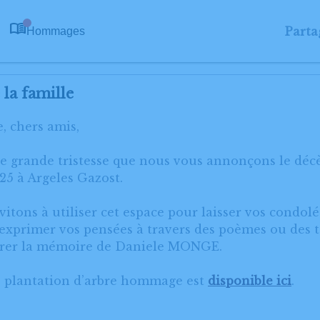
Parta
Hommages
0
la famille
, chers amis,
ne grande tristesse que nous vous annonçons le dé
5 à Argeles Gazost.
itons à utiliser cet espace pour laisser vos condol
xprimer vos pensées à travers des poèmes ou des te
orer la mémoire de Daniele MONGE.
e plantation d’arbre hommage est
disponible ici
.