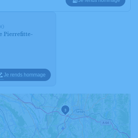
Je rends hommage
00
 Pierrefitte-
Je rends hommage
3