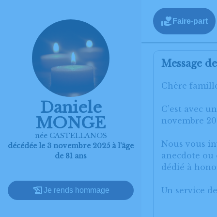
Faire-part
Message de 
Chère famille
Daniele
C’est avec u
MONGE
novembre 202
née CASTELLANOS
Nous vous inv
décédée le 3 novembre 2025 à l'âge
anecdote ou e
de 81 ans
dédié à hon
Un service d
Je rends hommage