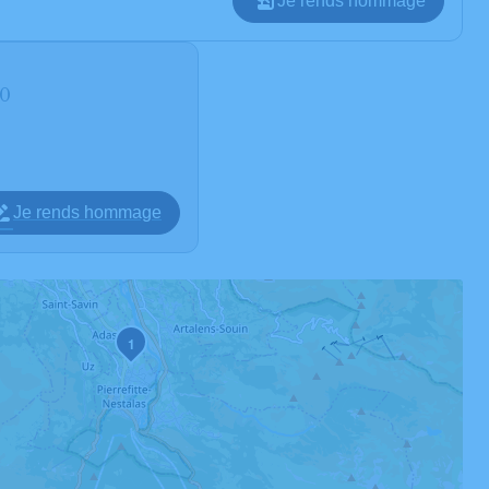
Je rends hommage
00
Je rends hommage
1