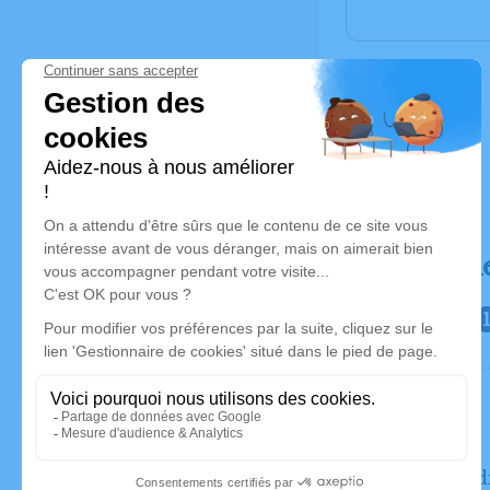
Déroulé d
Le same