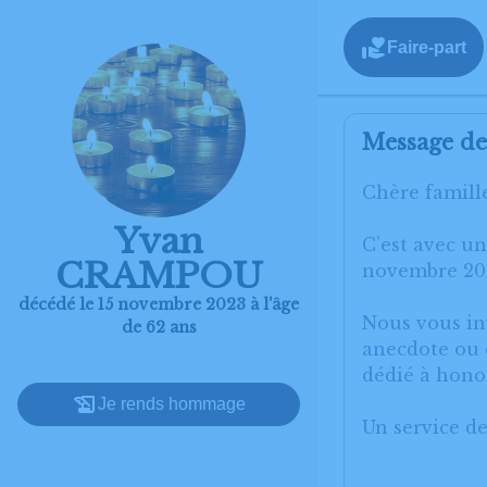
Faire-part
Message de 
Chère famille
Yvan
C’est avec u
CRAMPOU
novembre 202
décédé le 15 novembre 2023 à l'âge
Nous vous inv
de 62 ans
anecdote ou e
dédié à hon
Je rends hommage
Un service d