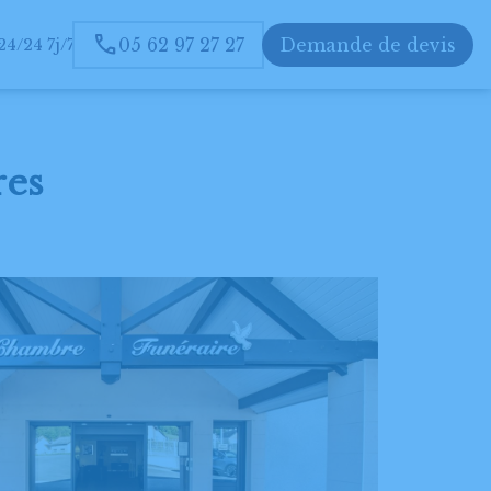
05 62 97 27 27
Demande de devis
4/24 7j/7
S
NOTRE AGENCE
CHAMBRE FUNÉRAIRE
res