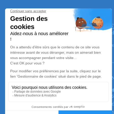
POMPES FUNEBRES DES VALLE
Nos équipes vous aident à honorer la mémoire 
personnalisée, à perpétuer son souvenir dans le r
convictions, pour l’accompagner avec dignité da
Pompes Funèbres des Vallées
05 62 97 27 27
pfdesvallees@gmail.com
2 Chemin Saint-Vincent - 65260 - Pierrefitte-
4.9/5 - 38 avis
Nos
Org
Mar
Serv